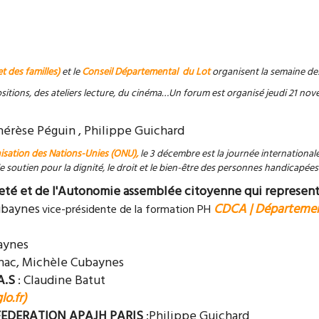
t des familles)
et le
Conseil Départemental du Lot
organisent la semaine des
itions, des ateliers lecture, du cinéma…Un forum est organisé jeudi 21 nov
hérèse Péguin , Philippe Guichard
isation des Nations-Unies (ONU),
le 3 décembre est la journée international
soutien pour la dignité, le droit et le bien-être des personnes handicapées
eté et de l'Autonomie assemblée citoyenne qui represent
ubaynes
CDCA | Départemen
vice-présidente de la formation PH
aynes
enac, Michèle Cubaynes
A.S
: Claudine Batut
lo.fr)
FEDERATION APAJH PARIS
:Philippe Guichard