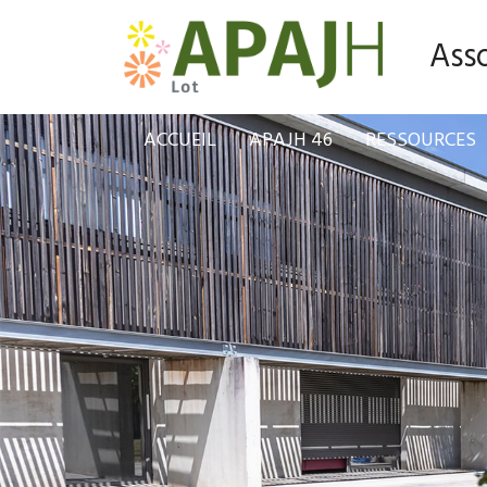
Asso
ACCUEIL
APAJH 46
RESSOURCES