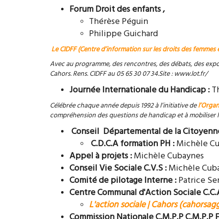
Forum Droit des enfants ,
Thérèse Péguin
Philippe Guichard
Le CIDFF (Centre d’information sur les droits des femmes e
Avec au programme, des rencontres, des débats, des expos
Cahors. Rens. CIDFF au 05 65 30 07 34.Site : www.lot.fr/
Journée Internationale du Handicap :
T
Célébrée chaque année depuis 1992 à l’initiative de
l’Organ
compréhension des questions de handicap et à mobiliser le 
Conseil Départemental de la Citoyenn
C.D.C.A formation PH :
Michèle C
Appel à projets :
Michèle Cubaynes
Conseil Vie Sociale C.V.S :
Michèle Cub
Comité de pilotage Interne :
Patrice S
Centre
Communal d'Action Sociale C.C.
L'action sociale | Cahors (cahorsagg
Commission Nationale C.M.P.P C.M.P.P