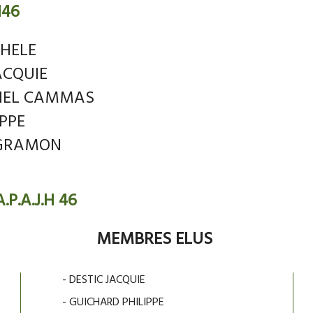
H46
CHELE
JACQUIE
HEL CAMMAS
PPE
 GRAMON
.P.A.J.H 46
MEMBRES ELUS
- DESTIC JACQUIE
- GUICHARD PHILIPPE