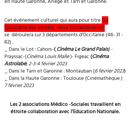
en Haute Garonne, Ariège et Tarn et Garonne.
Cet événement culturel qui aura pour titre
"La
Quinzaine des Rendez -Vous Extraordinaires"
se déroulera sur 3 départements d'Occitanie (46- 31 -
82) .
_ Dans le Lot : Cahors-
(
Cinéma Le Grand Palais
)
-
Prayssac-(
Cinéma Louis Malle
)- Figeac
(
Cinéma
Astrolabe
)
2-3-4 février 2023
_ Dans le Tarn et Garonne : Montauban (
6 février 2023
)
_ Dans la Haute Garonne : Toulouse (Cinémathèque )
7 février 2023
Les 2 associations Médico -Sociales travaillent en
étroite collaboration avec l'Education Nationale.