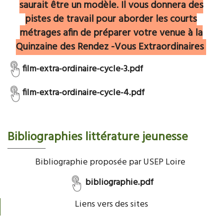
s
au
rait être un
modèle.
Il vous donnera des
pistes de travail pour aborder les
courts
métrages afin de préparer votre venue à la
Quinzaine des Rendez -Vous Extraordinaires
film-extra-ordinaire-cycle-3.pdf
film-extra-ordinaire-cycle-4.pdf
Bibliographies littérature jeunesse
Bibliographie proposée par USEP Loire
bibliographie.pdf
Liens vers des sites